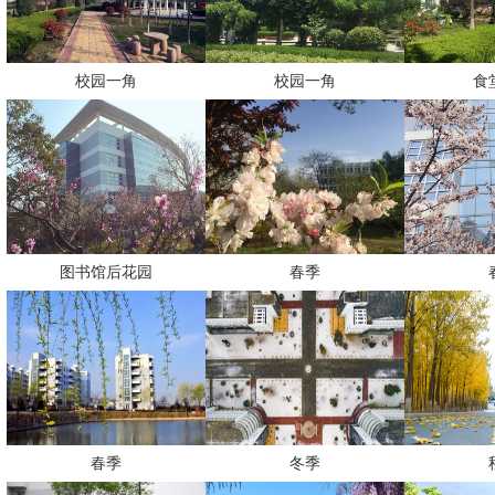
校园一角
校园一角
食
图书馆后花园
春季
春季
冬季