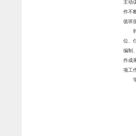
主动
作不
值班
位、
编制
作成
项工