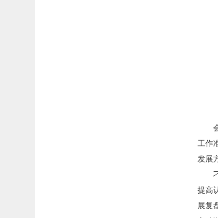
工作
发展
提高
展复