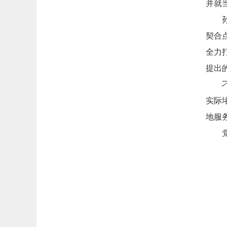
并就
契合
全力
提出
实际
地服