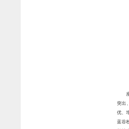
突出
优、
蓝谷