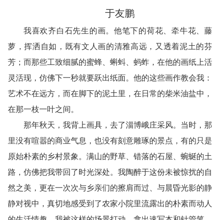
于友鹏
我喜欢齐白石先生的画。他笔下的荷花、牵牛花、藤
萝，挥洒自如，既有文人画的清雅高远，又透着泥土的芬
芳；而那些工致细腻的蜜蜂、蝌蚪、蚂蚱，在他的画纸上活
灵活现，仿佛下一秒就要跃出纸面。他的这些画作教会我：
艺术不在远方，而在脚下的泥土里，在日常的柴米油盐中，
在那一枝一叶之间。
那年秋天，我背上画具，去了淄博峨庄采风。当时，那
里没有喧嚣的商业气息，也没有刻意雕琢的景点，有的只是
原始朴素的乡村景象。满山的野草、错落的石屋、蜿蜒的土
路，仿佛把我带回了时光深处。我陶醉于这份未被惊扰的自
然之美，更在一次次与乡亲们的擦肩而过、与晨昏光影的静
静对视中，真切地感受到了农家小院里流露出的朴素而动人
的生活情趣。我被这样的场景打动，拿出速写本和针管笔，