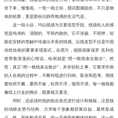
坐下来，慢慢画。一笔一画之间，我试图捕捉的，不只是物
体的轮廓，更是那份沉静而饱满的生活气息。
这一组小品，均以线描为主要造型手段。线描给人的感
觉是纯净的、清朗的、平和内敛的。它不张扬、不喧哗，却
能在安静的笔触中传递出丰富的情感。以线造型不仅是中国
传统绘画的重要表现形式，在西方，德国画家保罗·克利也
曾带着浪漫的心情说，绘画就是“用一根线条去散步”。然
而，真正“用一根线条去散步”，并非轻松之事。它要求作画
的人在画的过程中，不断对线进行归纳、取舍和思考。用线
要快而不飘，重而不板，松而不浮，慢而不滞。每一根线都
像纸上行走的脚步，既要稳又要灵。
同时，还必须对线的组合形态进行设计和推敲，注意线
的动静走势与结构，力求每个形象都舒展自如，最终形成
点、线、面的构成关系，统一于画面的整体结构中。这一组