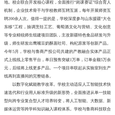
地。校企联合开发核心课程，全面推行“岗课赛证”综合育人
机制，企业技术骨干与学校教师互聘互派，每年开展师资互
聘200余人次。值得一提的是，学校深度参与山东援疆“大仓
东移”工程，抽调烹饪工艺、葡萄酒文化与营销、文化创意
等专业精锐师生组建项目团队，主攻新疆特色食品研发与升
级，师生研发出鹰嘴豆奶酥蒸吐司、枸杞原浆等创新产品。
今年5月，学校与鲁商产投公司共建的产教融合实体产品正
式上线线上零售平台，单日预售突破1万单，订单金额5万余
元，后续将上线更多产品。一个项目串联起从实验室到生产
线再到直播间的完整链条。
以数字化赋能教学改革。学校主动适应人工智能技术快
速迭代和行业用人标准升级的新形势，全面推进从单一技能
型向跨专业复合型人才培养转变，将人工智能、大数据、新
媒体运营等跨学科知识融入课程体系。学校与鲁商科技联合