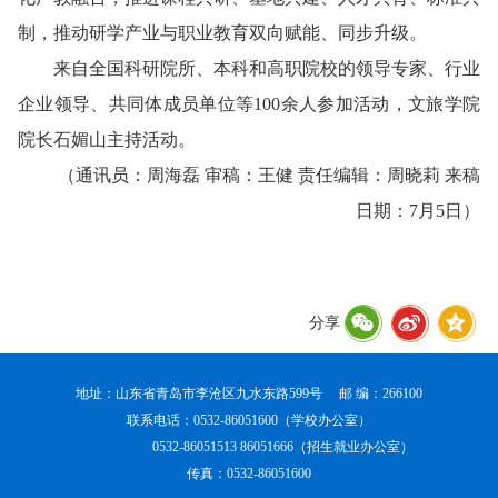
制，推动研学产业与职业教育双向赋能、同步升级。
来自全国科研院所、本科
和
高职
院校
的领导专家
、
行业
企业领导
、
共同体成员单位等
100余人参加活动
，文旅学院
院长石媚山主持活动。
（通讯员：周海磊 审稿：王健 责任编辑：周晓莉 来稿
日期：7月5日）
分享
地址：山东省青岛市李沧区九水东路599号 邮 编：266100
联系电话：0532-86051600（学校办公室）
0532-86051513 86051666（招生就业办公室）
传真：0532-86051600