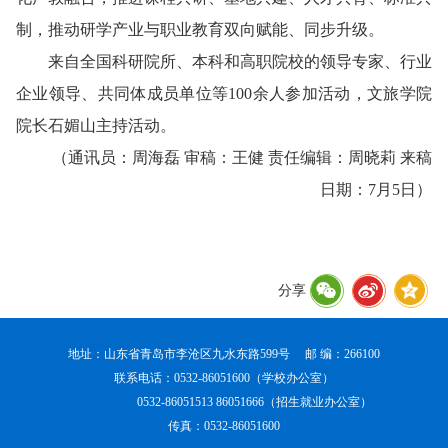
制，推动研学产业与职业教育双向赋能、同步升级。
来自全国科研院所、本科
和
高职
院校
的领导专家
、
行业
企业领导
、
共同体成员单位等
100余人参加活动
，文旅学院
院长石媚山主持活动。
（通讯员：周海磊 审稿：王健 责任编辑：周晓莉 来稿
日期：7月5日）
分享
地址：山东省青岛市李沧区九水东路599号 邮 编：266100
联系电话：0532-86051600（学校办公室）
0532-86051513 86051666（招生就业办公室）
传真：0532-86051600