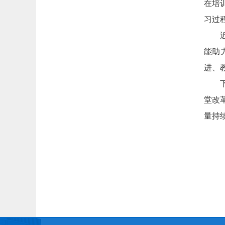
在培
习过
能助
进、
堂改
量持