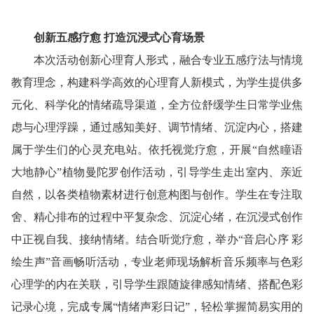
创新五感疗愈 打造沉浸式心育场景
本次活动创新心理育人形式，融合专业五感疗法与情境
教育理念，构建科学高效的心理育人新模式，为学生提供多
元化、科学化的情绪疏导渠道，全方位舒缓学生日常学业焦
虑与心理浮躁，通过感知美好、调节情绪、沉淀内心，搭建
属于学生们的心灵充电站。依托视觉疗愈，开展“自然瞳语
大地静心”植物曼陀罗创作活动，引导学生走出室内、亲近
自然，以各类植物素材进行创意构图与创作。学生在专注取
舍、精心排布的过程中平复杂念、沉淀心绪，在沉浸式创作
中正视自我、接纳情绪。结合听觉疗愈，举办“音启心序 彩
绘生声”音画畅听活动，专业老师现场解析音乐频率与色彩
心理学的内在关联，引导学生跟随旋律感知情绪、搭配色彩
记录心境，完成专属“情绪声彩日记”，轻松掌握简易实用的