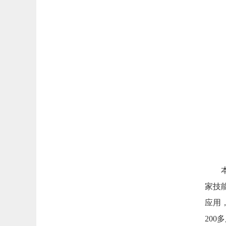
家技
应用
20