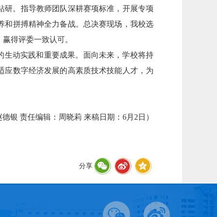
钻研。指导教师团队深耕赛项标准，开展专项
养和拼搏精神全力备战。总决赛现场，我校选
，赢得评委一致认可。
念的生动实践和重要成果。面向未来，学校将持
适应数字经济发展的高素质技术技能人才，为
德银 责任编辑：周晓莉 来稿日期：6月2日）
分享