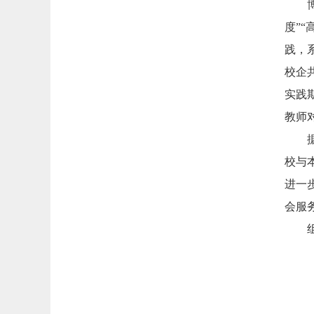
度”
践，
校企
实践
教师
校与
进一
会服