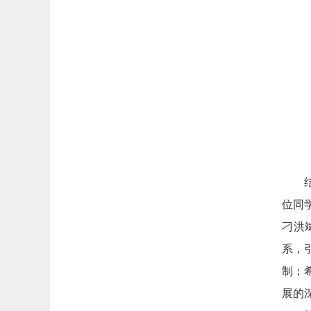
位同
刁洪
系，
制；
展的