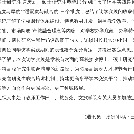
博士研究生陈庆新、硕士研究生鞠晓彤分别汇报了访学实践期
“高度与厚度”“适配度与融合度”三个维度，总结了访学实践的收
系统了解了学校课程体系建设、特色教材开发、课堂教学改革、“
共答、市场阅卷”产教融合理念等内容，对学校办学底蕴、办学
期间，两位研究生累计访谈教职工49人，访谈时长超过50小时
对两位同学访学实践期间的表现给予充分肯定，并提出鉴定意见
据了解，本次访学实践是学校首次面向高校接收博士、硕士研究
本科高校研究生联合培养的新路径，为拓展高层次人才培养合作
步完善研究生联合培养机制，搭建更高水平学术交流平台，推动
务等方面合作向更深层次、更广领域拓展。
组织人事处（教师工作部）、教务处、文旅学院有关人员参加结
（通讯员：张妍 审稿：王