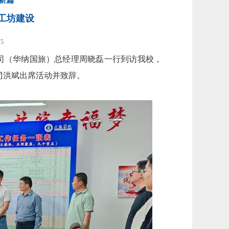
工坊建设
75
公司（华纳国旅）总经理周晓磊一行到访我校，
刁洪斌出席活动并致辞。