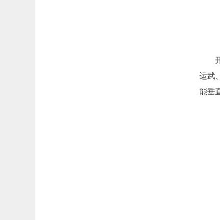
运武
能垂