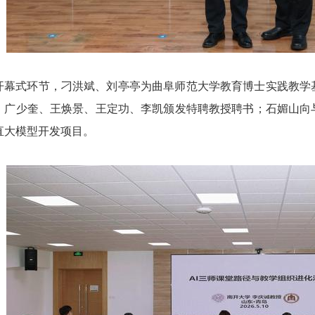
开幕式环节，刁洪斌、刘亭亭为曲阜师范大学教育博士实践教学
、广少奎、王焕景、王定功、李凯颁发特聘教授聘书；石媚山向
直大模型开发项目。