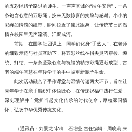
的五彩绳赠予路过的师生。一声声真诚的“端午安康”，一条
条饱含心意的五彩绳，换来无数惊喜的笑脸与感谢。小小的
彩绳如情感的纽带，瞬间拉近了彼此距离，让传统节日的温
情在校园里无声流淌、汇聚成河。
前期，在国学社团课上，同学们化身“手艺人”，在老师
的细致示范与社员互助下，将五彩丝线在指尖灵巧穿梭、缠
绕、打结。一条条凝聚心意与祝福的精致彩绳逐渐成型，古
老的端午智慧在年轻学子的手中被重新赋予生命。
此次活动融合了手作课堂与温情传递两大环节，旨在让
青年学子在亲手编织中体悟匠心，在传递祝福中践行仁爱，
深刻理解并自觉担当起文化传承的时代使命，厚植家国情
怀，弘扬中华优秀传统文化。
（通讯员：刘景龙 审稿：石增业 责任编辑：周晓莉 来