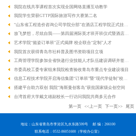
我院在线共享课程首次实现全国网络直播互动教学
我院学生荣获GTTP国际旅游写作大赛第二名
“山东省工程造价咨询公司学院分部”在酒店工程学院正式挂牌 校企共推产教融合
放飞梦想，尽炫自我——第四届洲际英才班开班仪式暨酒店管理专业现代学徒制“校企合作”试点签约仪式隆重举行
艺术学院“懿姿订单班”正式揭牌 校企联合“定制”人才
我院首次获得青岛市社科普及图书资助项目立项
工商管理学院参加全省快递行业技能人才队伍建设调研并签署校企战略合作协议
市委高校工委专家组来我院检查验收青岛市重点专业建设项目
信息工程技术学院开启海信集团“订单班”暨“现代学徒制”校企合作
搭建平台助力双创 我院“海斯曼创客岛”获批国家级众创空间
台湾首府大学戴文雄副校长一行访问我院共商多元合作
第一页
<<上一页
下一页>>
尾页
地址：山东省青岛市李沧区九水东路599号 邮 编：266100
联系电话：0532-86051600（学校办公室）